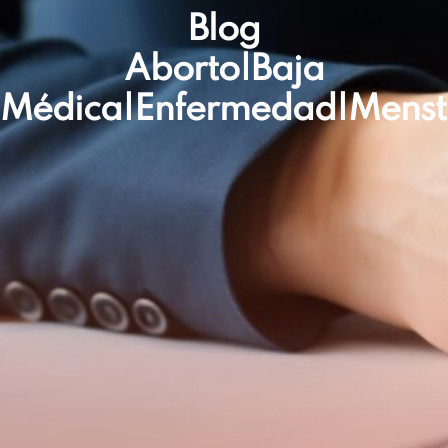
Blog
Aborto|baja
Médica|enfermedad|menst