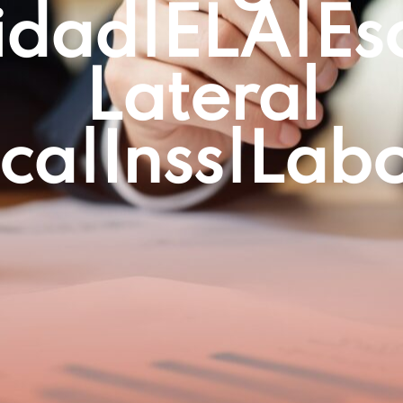
idad|ELA|esc
Lateral
ica|inss|lab