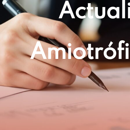
Actual
Amiotróf