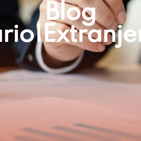
Blog
io|extranjer