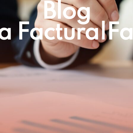
Blog
a Factura|f