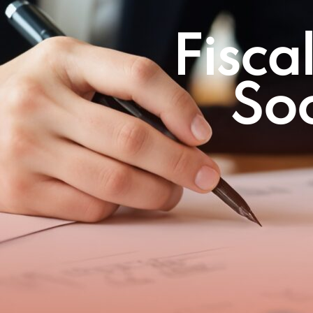
Fisca
So