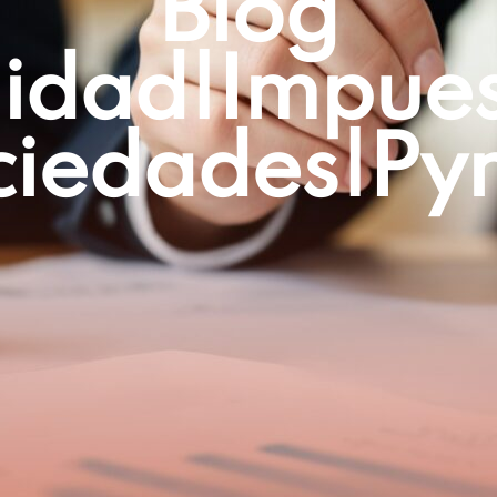
Blog
lidad|impue
ciedades|py