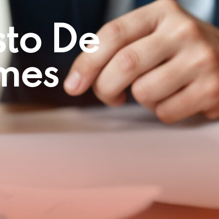
sto De
mes