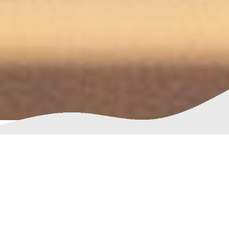
Una vía legal para
sanear tus cuentas y
proteger tu
responsabilidad