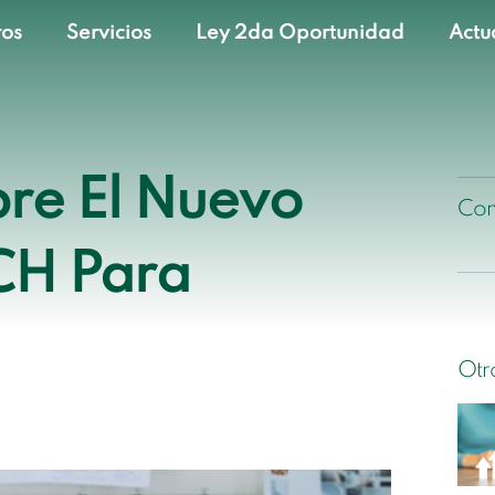
ros
Servicios
Ley 2da Oportunidad
Actu
re El Nuevo
Com
CH Para
Otro